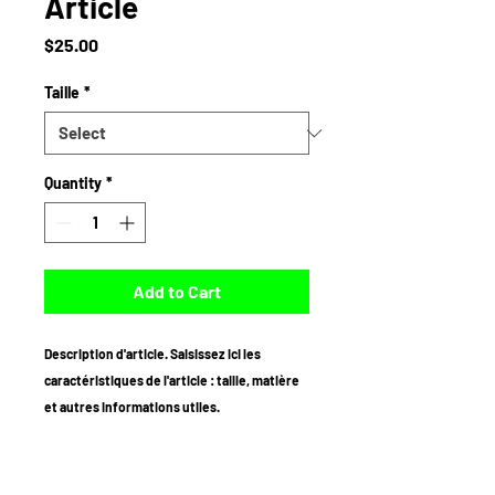
Article
Price
$25.00
Taille
*
Quantity
*
Add to Cart
Description d'article. Saisissez ici les 
caractéristiques de l'article : taille, matière 
et autres informations utiles.
DÉTAILS D'ARTICLE